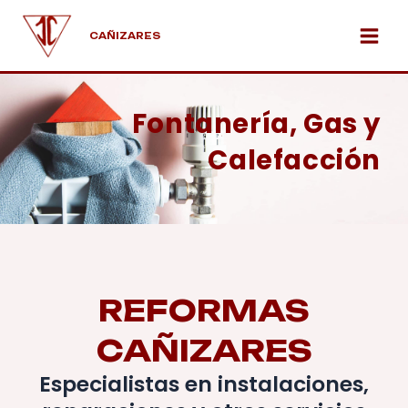
Ir
Main
al
CAÑIZARES
Men
contenido
Fontanería, Gas y
Calefacción
REFORMAS
CAÑIZARES
Especialistas en instalaciones,