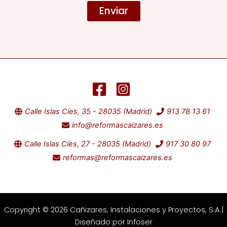
t
Enviar
l
o
e
c
t
r
ó
n
i
c
Calle Islas Cíes, 35 - 28035 (Madrid)
913 78 13 61
o
info@reformascaizares.es
Calle Islas Cíes, 27 - 28035 (Madrid)
917 30 80 97
reformas@reformascaizares.es
Copyright © 2026 Cañizares, Instalaciones y Proyectos, S.A.|
Diseñado por
Infoser